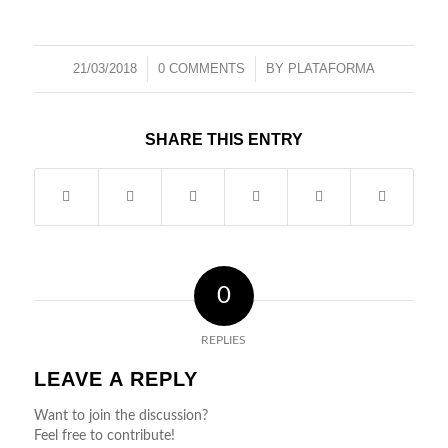
21/03/2018
/
0 COMMENTS
/
BY
PLATAFORMA
SHARE THIS ENTRY
0
REPLIES
LEAVE A REPLY
Want to join the discussion?
Feel free to contribute!