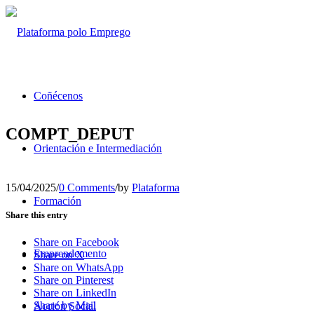
Coñécenos
COMPT_DEPUT
Orientación e Intermediación
15/04/2025
/
0 Comments
/
by
Plataforma
Formación
Share this entry
Share on Facebook
Emprendemento
Share on X
Share on WhatsApp
Share on Pinterest
Share on LinkedIn
Share by Mail
Acción Social