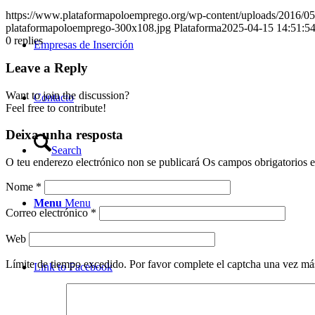
https://www.plataformapoloemprego.org/wp-content/uploads/2016/0
plataformapoloemprego-300x108.jpg
Plataforma
2025-04-15 14:51:5
0
replies
Empresas de Inserción
Leave a Reply
Want to join the discussion?
Contacto
Feel free to contribute!
Deixa unha resposta
Search
O teu enderezo electrónico non se publicará
Os campos obrigatorios 
Nome
*
Menu
Menu
Correo electrónico
*
Web
Límite de tiempo excedido. Por favor complete el captcha una vez má
Link to Facebook