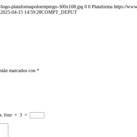
5/logo-plataformapoloemprego-300x108.jpg
0
0
Plataforma
https://www
4
2025-04-15 14:59:28
COMPT_DEPUT
están marcados con
*
s.
four
+
3
=