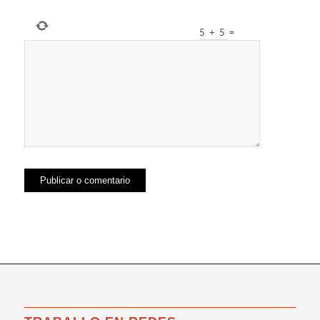
5
+
5
=