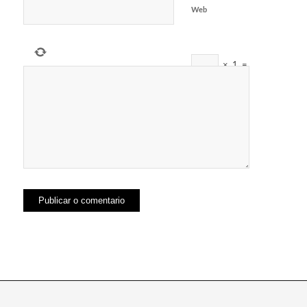
Web
×
1
=
three