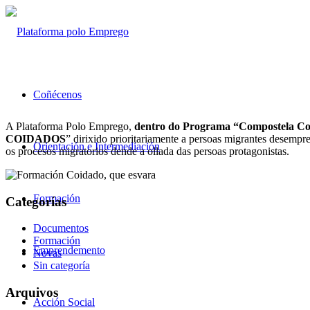
Coñécenos
A Plataforma Polo Emprego,
dentro do Programa “Compostela Co
COIDADOS
” dirixido prioritariamente a persoas migrantes desempre
Orientación e Intermediación
os procesos migratorios dende a ollada das persoas protagonistas.
Formación
Categorías
Documentos
Formación
Emprendemento
Novas
Sin categoría
Arquivos
Acción Social